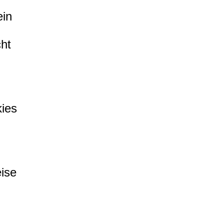
ein
cht
ies
eise